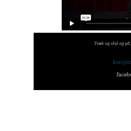
Træk og skyl og på 
kun3ti
faceb