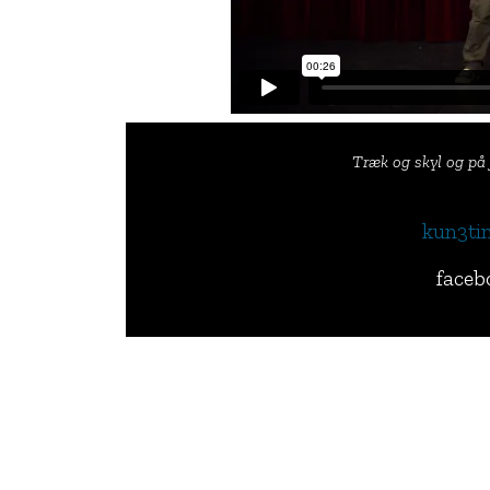
Træk og skyl og på 
kun3ti
faceb